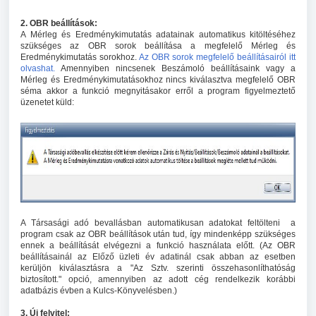
2. OBR beállítások:
A Mérleg és Eredménykimutatás adatainak automatikus kitöltéséhez
szükséges az OBR sorok beállítása a megfelelő Mérleg és
Eredménykimutatás sorokhoz.
Az OBR sorok megfelelő beállításairól itt
olvashat.
Amennyiben nincsenek Beszámoló beállításaink vagy a
Mérleg és Eredménykimutatásokhoz nincs kiválasztva megfelelő OBR
séma akkor a funkció megnyitásakor erről a program figyelmeztető
üzenetet küld:
A Társasági adó bevallásban automatikusan adatokat feltölteni a
program csak az OBR beállítások után tud, így mindenképp szükséges
ennek a beállítását elvégezni a funkció használata előtt. (Az OBR
beállításainál az Előző üzleti év adatinál csak abban az esetben
kerüljön kiválasztásra a "Az Sztv. szerinti összehasonlíthatóság
biztosított." opció, amennyiben az adott cég rendelkezik korábbi
adatbázis évben a Kulcs-Könyvelésben.)
3. Új felvitel: