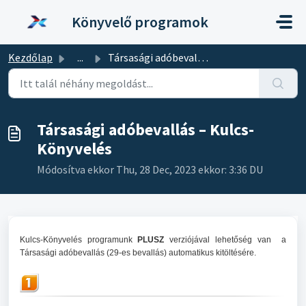
Kihagyás a tartalom megtartásához
Könyvelő programok
Kezdőlap
...
Társasági adóbevallás – Kulcs-Könyvelés
Társasági adóbevallás – Kulcs-
Könyvelés
Módosítva ekkor Thu, 28 Dec, 2023 ekkor: 3:36 DU
Kulcs-Könyvelés programunk
PLUSZ
verziójával lehetőség van a
Társasági adóbevallás (29-es bevallás) automatikus kitöltésére.