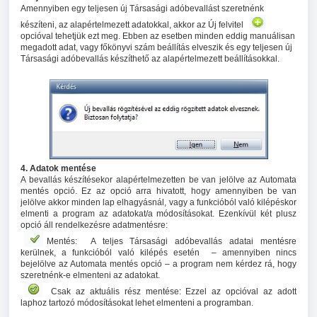
Amennyiben egy teljesen új Társasági adóbevallást szeretnénk
készíteni, az alapértelmezett adatokkal, akkor az Új felvitel
opcióval tehetjük ezt meg. Ebben az esetben minden eddig manuálisan
megadott adat, vagy főkönyvi szám beállítás elveszik és egy teljesen új
Társasági adóbevallás készíthető az alapértelmezett beállításokkal.
4. Adatok mentése
A bevallás készítésekor alapértelmezetten be van jelölve az Automata
mentés opció. Ez az opció arra hivatott, hogy amennyiben be van
jelölve akkor minden lap elhagyásnál, vagy a funkcióból való kilépéskor
elmenti a program az adatokat/a módosításokat. Ezenkívül két plusz
opció áll rendelkezésre adatmentésre:
Mentés:
A teljes Társasági adóbevallás adatai mentésre
kerülnek, a funkcióból való kilépés esetén – amennyiben nincs
bejelölve az Automata mentés opció – a program nem kérdez rá, hogy
szeretnénk-e elmenteni az adatokat.
Csak az aktuális rész mentése: Ezzel az opcióval az adott
laphoz tartozó módosításokat lehet elmenteni a programban.