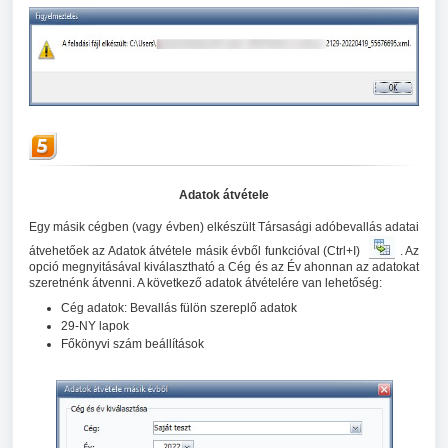
Adatok átvétele
Egy másik cégben (vagy évben) elkészült Társasági adóbevallás adatai
átvehetőek az Adatok átvétele másik évből funkcióval (Ctrl+I)
. Az
opció megnyitásával kiválasztható a Cég és az Év ahonnan az adatokat
szeretnénk átvenni. A következő adatok átvételére van lehetőség:
Cég adatok: Bevallás fülön szereplő adatok
29-NY lapok
Főkönyvi szám beállítások