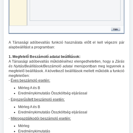
A Társasági adóbevallás funkció használata előtt el kell végezni pár
alapbeállítást a programban:
1. Megfelelő Beszámoló adatai beállítások:
A Társasági adóbevallás működéséhez elengedhetetlen, hogy a
Zárás
és Nyitás/Beállítások/Beszámoló adatai
menüpontban meg legyenek a
megfelelő beállítások. A következő beállítások mellett működik a funkció
megfelelően:
-
Éves beszámoló esetén:
Mérleg A és B
Eredménykimutatás Összköltség eljárással
-
Egyszerűsített beszámoló esetén:
Mérleg A és B
Eredménykimutatás Összköltség eljárással
-
Mikrogazdálkodói beszámoló esetén:
Mérleg
Eredménykimutatás