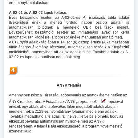
eredménykimutatásban.
A-02-01 és A-02-02 lapok töltése:
Éves beszámoló esetén az A-02-01-es
A) Eszközök
tábla adatai
(Bekerülési érték a mérleg forduló napon oszlop adatai) is
automatikusan töltődnek a megfelelő OBR beállítások mellett.
Egyszerűsített beszámoló esetén az Immateriális javak sor kerül
automatikusan kitöltésre, a többi sor értéke manuálisan adható meg.
A
C) Egyéb adatok
táblában a 14. sor (a) oszlop értéke (Alkalmazásban
állók átlagos állományi létszáma) automatikusan töltődik a Kiegészítő
mellékletből, amennyiben ott ez az adat kitöltött. További adatok az A-
02-02-es lapon manuálisan adhatóak meg.
ÁNYK feladás
Amennyiben kész a Társasági adóbevallás az adatok átemelhetőek az
ÁNYK rendszerébe. A
Feladás az ÁNYK programnak
opcióval
érkezik egy ablak, ahol a
Bevallás
fülön megadott adatok alapján
megjelennek a 2129-es nyomtatvány főlapján megjelenő adatok.
Továbbá megadható a feladási fájl helye, illetve bejelölhető, hogy az
elkészült bevallás automatikusan nyíljon-e meg az ÁNYK
rendszerében. A feladási fájl elkészüléséről a program figyelmeztető
üzenetet küld: