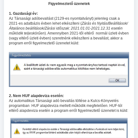
Figyelmeztető üzenetek
1. Gazdasági év:
Az Társasági adóbevallást (2129-es nyomtatványt) jelenleg csak a
2021-es adatbázis évben lehet elkészíteni (
Zárás és Nyitás/Beállítások/
Általános beállítások/Zárási időszak: 2021.01.01-2021.12.31 esetén
működik teljeskörűen
). Amennyiben 2021-től eltérő normál üzleti évben
(vagy eltérő üzleti évben) szeretnénk elkészíteni a bevallást, akkor a
program erről figyelmeztető üzenetet küld:
2. Nem HUF alapdeviza esetén:
Az automatikus Társasági adó bevallás töltése a Kulcs-Könyvelés
programban HUF alapdeviza mellett működik megfelelően. HUF-tól
eltérő alapdeviza esetén a program erről figyelmeztető üzenetet is küld: