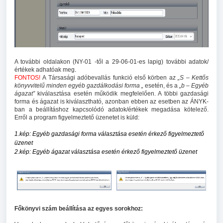
A további oldalakon (NY-01 -től a 29-06-01-es lapig) további adatok/
értékek adhatóak meg
.
FONTOS!
A Társasági adóbevallás funkció első körben az
„S – Kettős
könyvvitelű minden egyéb gazdálkodási forma „
esetén, és a
„b – Egyéb
ágazat”
kiválasztása esetén működik megfelelően. A többi gazdasági
forma és ágazat is kiválasztható, azonban ebben az esetben az ÁNYK-
ban a beállításhoz kapcsolódó adatok/értékek megadása kötelező.
Erről a program figyelmeztető üzenetet is küld:
1.kép: Egyéb gazdasági forma választása esetén érkező figyelmeztető
üzenet
2.kép: Egyéb ágazat választása esetén érkező figyelmeztető üzenet
Főkönyvi szám beállítása az egyes sorokhoz: