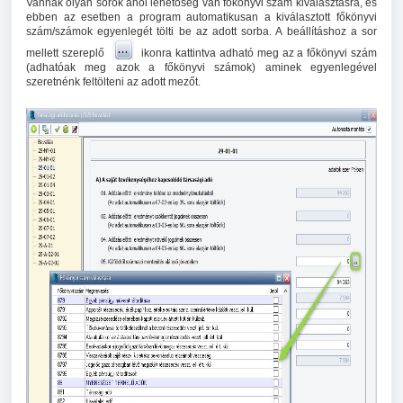
Vannak olyan sorok ahol lehetőség van főkönyvi szám kiválasztásra, és
ebben az esetben a program automatikusan a kiválasztott főkönyvi
szám/számok egyenlegét tölti be az adott sorba. A beállításhoz a sor
mellett szereplő
ikonra kattintva adható meg az a főkönyvi szám
(adhatóak meg azok a főkönyvi számok) aminek egyenlegével
szeretnénk feltölteni az adott mezőt.