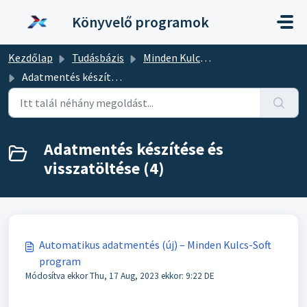
Kihagyás a tartalom megtartásához
Könyvelő programok
Kezdőlap
Tudásbázis
Minden Kulcs-Soft program
Adatmentés készítése és visszatöltése
Adatmentés készítése és
visszatöltése (4)
Automatikus adatmentés (új) – Minden Kulcs-Soft
program
Módosítva ekkor Thu, 17 Aug, 2023 ekkor: 9:22 DE