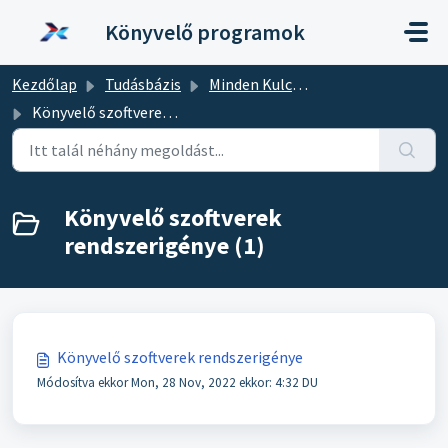
Kihagyás a tartalom megtartásához
Könyvelő programok
Kezdőlap
Tudásbázis
Minden Kulcs-Soft program
Könyvelő szoftverek rendszerigénye
Könyvelő szoftverek
rendszerigénye (1)
Könyvelő szoftverek rendszerigénye
Módosítva ekkor Mon, 28 Nov, 2022 ekkor: 4:32 DU