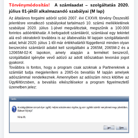
Törvénymódosítás!
A számlaadat – szolgáltatás 2020.
július 01-jétől alkalmazandó szabályai (M lap)
Az általános forgalmi adóról szóló 2007. évi CXXVII. törvény Összesítő
jelentésre vonatkozó szabályokat tartalmazó 10. számú mellékletének
szabályai 2020. július 1-jével megváltoztak, megszűnik a 100.000
forintos adóértékhatár. A befogadott számlákról, számlával egy tekintet
alá eső okiratokról továbbra is az áfabevallás M lapjain szolgáltatandó
adat, tehát 2020. július 1-től már értékhatártól függetlenül minden olyan
beszerzési számláról adatot kell szolgáltatni a 2065M, 2065M-2 és a
12065M-02-K lapokon, amely alapján a terméket beszerző,
szolgáltatást igénybe vevő adózó az adott időszakban levonási jogot
gyakorol.
Továbbra is fontos, hogy a program csak azoknak a Partnereknek a
számláit tudja megjeleníteni a 2065-ös bevallás M lapján amelyek
adószámmal rendelkeznek. Amennyiben az adószám nincs kitöltve az
Ügyféltörzsben, a bevallás elkészítésekor a program figyelmeztető
üzenetben jelez: