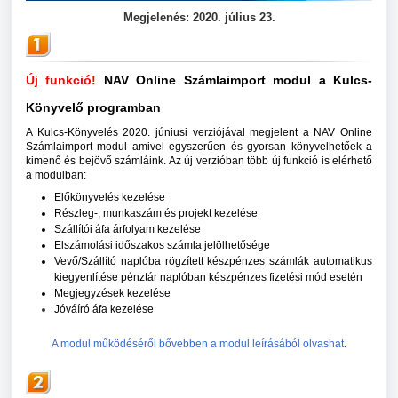
Megjelenés: 2020. július 23.
Új funkció!
NAV Online Számlaimport modul a Kulcs-
Könyvelő programban
A Kulcs-Könyvelés 2020. júniusi verziójával megjelent a NAV Online
Számlaimport modul amivel egyszerűen és gyorsan könyvelhetőek a
kimenő és bejövő számláink. Az új verzióban több új funkció is elérhető
a modulban:
Előkönyvelés kezelése
Részleg-, munkaszám és projekt kezelése
Szállítói áfa árfolyam kezelése
Elszámolási időszakos számla jelölhetősége
Vevő/Szállító naplóba rögzített készpénzes számlák automatikus
kiegyenlítése pénztár naplóban készpénzes fizetési mód esetén
Megjegyzések kezelése
Jóváíró áfa kezelése
A modul működéséről bővebben a modul leírásából olvashat
.