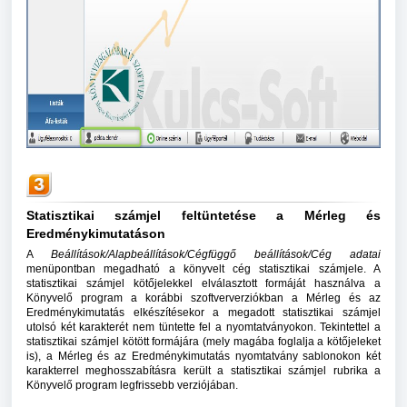
Statisztikai számjel feltüntetése a Mérleg és
Eredménykimutatáson
A
Beállítások/Alapbeállítások/Cégfüggő beállítások/Cég adatai
menüpontban megadható a könyvelt cég statisztikai számjele. A
statisztikai számjel kötőjelekkel elválasztott formáját használva a
Könyvelő program a korábbi szoftververziókban a Mérleg és az
Eredménykimutatás elkészítésekor a megadott statisztikai számjel
utolsó két karakterét nem tüntette fel a nyomtatványokon. Tekintettel a
statisztikai számjel kötött formájára (mely magába foglalja a kötőjeleket
is), a Mérleg és az Eredménykimutatás nyomtatvány sablonokon két
karakterrel meghosszabításra került a statisztikai számjel rubrika a
Könyvelő program legfrissebb verziójában.