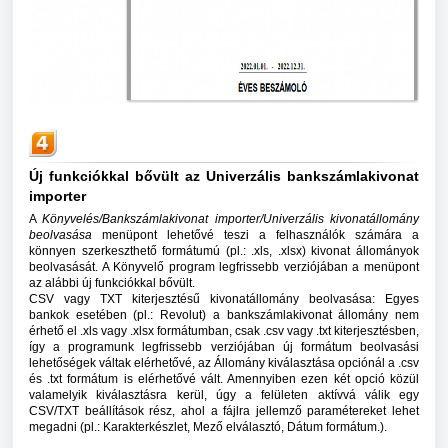
Új funkciókkal bővült az Univerzális bankszámlakivonat
importer
A
Könyvelés/Bankszámlakivonat importer/Univerzális kivonatállomány
beolvasása
menüpont lehetővé teszi a felhasználók számára a
könnyen szerkeszthető formátumú (pl.: .xls, .xlsx) kivonat állományok
beolvasását. A Könyvelő program legfrissebb verziójában a menüpont
az alábbi új funkciókkal bővült.
CSV vagy TXT kiterjesztésű kivonatállomány beolvasása: Egyes
bankok esetében (pl.: Revolut) a bankszámlakivonat állomány nem
érhető el .xls vagy .xlsx formátumban, csak .csv vagy .txt kiterjesztésben,
így a programunk legfrissebb verziójában új formátum beolvasási
lehetőségek váltak elérhetővé, az Állomány kiválasztása opciónál a .csv
és .txt formátum is elérhetővé vált. Amennyiben ezen két opció közül
valamelyik kiválasztásra kerül, úgy a felületen aktívvá válik egy
CSV/TXT beállítások rész, ahol a fájlra jellemző paramétereket lehet
megadni (pl.: Karakterkészlet, Mező elválasztó, Dátum formátum.).