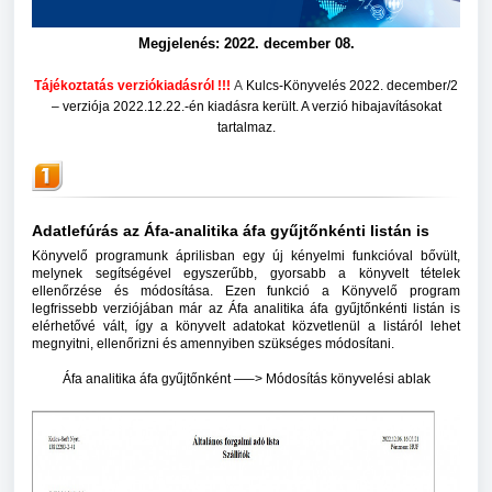
Megjelenés: 2022. december 08.
Tájékoztatás verziókiadásról !!!
A
Kulcs-Könyvelés 2022. december/2
– verziója 2022.12.22.-én kiadásra került. A verzió hibajavításokat
tartalmaz.
Adatlefúrás az Áfa-analitika áfa gyűjtőnkénti listán is
Könyvelő programunk áprilisban egy új kényelmi funkcióval bővült,
melynek segítségével egyszerűbb, gyorsabb a könyvelt tételek
ellenőrzése és módosítása. Ezen funkció a Könyvelő program
legfrissebb verziójában már az Áfa analitika áfa gyűjtőnkénti listán is
elérhetővé vált, így a könyvelt adatokat közvetlenül a listáról lehet
megnyitni, ellenőrizni és amennyiben szükséges módosítani.
Áfa analitika áfa gyűjtőnként —–> Módosítás könyvelési ablak