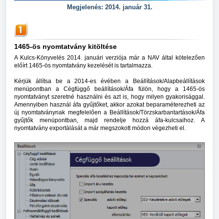
Megjelenés: 2014. január 31.
1465-ös nyomtatvány kitöltése
A Kulcs-Könyvelés 2014. januári verziója már a NAV által kötelezően
előírt 1465-ös nyomtatvány kezelését is tartalmazza.
Kérjük állítsa be a 2014-es évében a Beállítások/Alapbeállítások
menüpontban a Cégfüggő beállítások/Áfa fülön, hogy a 1465-ös
nyomtatványt szeretné használni és azt is, hogy milyen gyakorisággal.
Amennyiben használ áfa gyűjtőket, akkor azokat beparaméterezheti az
új nyomtatványnak megfelelően a Beállítások/Törzskarbantartások/Áfa
gyűjtők menüpontban, majd rendelje hozzá áfa-kulcsaihoz. A
nyomtatvány exportálását a már megszokott módon végezheti el.