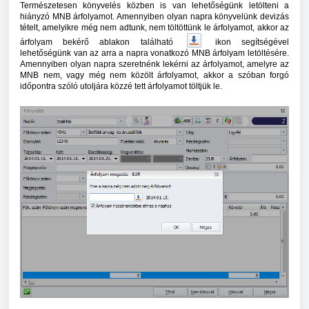
Természetesen könyvelés közben is van lehetőségünk letölteni a
hiányzó MNB árfolyamot. Amennyiben olyan napra könyvelünk devizás
tételt, amelyikre még nem adtunk, nem töltöttünk le árfolyamot, akkor az
árfolyam bekérő ablakon található
ikon segítségével
lehetőségünk van az arra a napra vonatkozó MNB árfolyam letöltésére.
Amennyiben olyan napra szeretnénk lekérni az árfolyamot, amelyre az
MNB nem, vagy még nem közölt árfolyamot, akkor a szóban forgó
időpontra szóló utoljára közzé tett árfolyamot töltjük le.