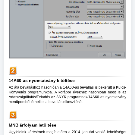
14A60-as nyomtatvány kitöltése
Az áfa bevalláshoz hasonlóan a 14A60-as bevallás is bekerült a Kulcs-
Könyvelés programunkba. A korábbi évekhez hasonlóan most is az
Adatszolgáltatás/Feladás az ÁNYK programnak/14A60-as nyomtatvány
menüpontból érheti el a bevallás elkészítését.
MNB árfolyam letöltése
Ügyfeleink kérésének megfelelően a 2014. januári verzió lehetőséget