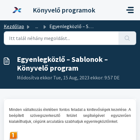
Kihagyás a tartalom megtartásához
Könyvelő programok
Kezdőlap
...
Egyenlegközlő – Sablonok – Könyvelő program
Egyenlegközlő – Sablonok –
Könyvelő program
Módosítva ekkor Tue, 15 Aug, 2023 ekkor: 9:57 DE
Minden vállalkozás életében fontos feladat a kintlevőségek kezelése. A
beépített szövegszerkesztő felület segítségével egyszerűen
kialakíthatjuk, cégünk arculatára szabhatjuk egyenlegközlőinket.