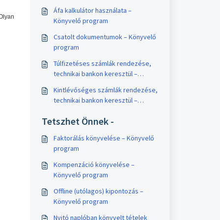
Áfa kalkulátor használata –
 Olyan
Könyvelő program
Csatolt dokumentumok – Könyvelő
program
Túlfizetéses számlák rendezése,
technikai bankon keresztül –
Könyvelő program
Kintlévőséges számlák rendezése,
technikai bankon keresztül –
Könyvelő program
Tetszhet Önnek -
Faktorálás könyvelése – Könyvelő
program
Kompenzáció könyvelése –
Könyvelő program
Offline (utólagos) kipontozás –
Könyvelő program
Nyitó naplóban könyvelt tételek