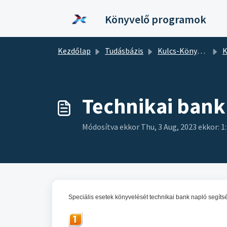
Kihagyás a tartalom megtartásához
Könyvelő programok
Kezdőlap
Tudásbázis
Kulcs-Könyvelés
K
Technikai bank
Módosítva ekkor Thu, 3 Aug, 2023 ekkor: 1
Speciális esetek könyvelését technikai bank napló segíts