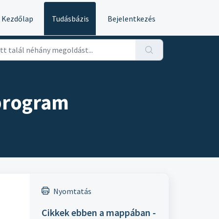
Kezdőlap
Tudásbázis
Bejelentkezés
 program
Nyomtatás
Cikkek ebben a mappában -