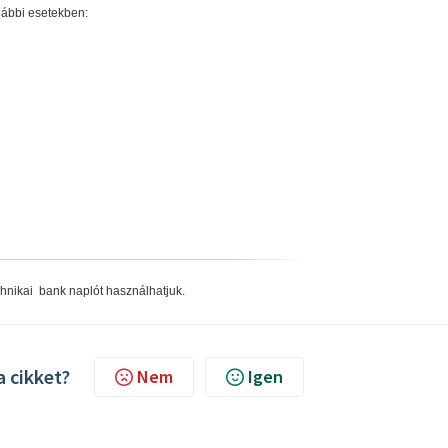
alábbi esetekben:
hnikai bank naplót használhatjuk.
a cikket?
Nem
Igen