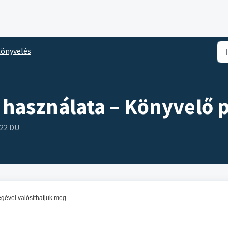
önyvelés
 használata – Könyvelő
:22 DU
égével valósíthatjuk meg.