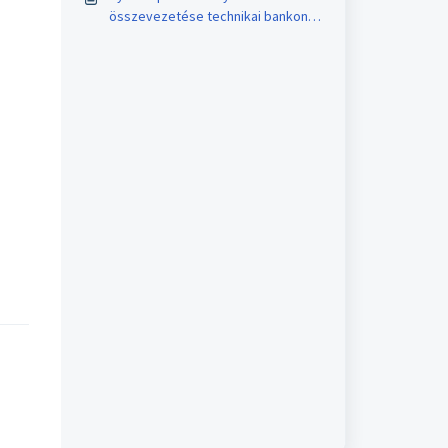
összevezetése technikai bankon
keresztül – Könyvelő program