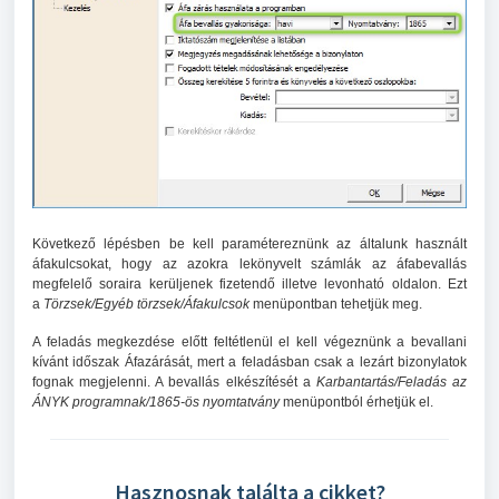
Következő lépésben be kell paramétereznünk az általunk használt
áfakulcsokat, hogy az azokra lekönyvelt számlák az áfabevallás
megfelelő soraira kerüljenek fizetendő illetve levonható oldalon. Ezt
a
Törzsek/Egyéb törzsek/Áfakulcsok
menüpontban tehetjük meg.
A feladás megkezdése előtt feltétlenül el kell végeznünk a bevallani
kívánt időszak Áfazárását, mert a feladásban csak a lezárt bizonylatok
fognak megjelenni. A bevallás elkészítését a
Karbantartás/Feladás az
ÁNYK programnak/1865-ös nyomtatvány
menüpontból érhetjük el.
Hasznosnak találta a cikket?