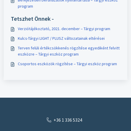
Befejezetlen beruházások nyilvántartása – Tárgyi eszköz
program
Tetszhet Önnek -
Verziótájékoztató, 2021. december – Tárgyi program
Kulcs-Tárgyi LIGHT / PLUSZ változatainak eltérései
Terven felüli értékcsökkenés rögzítése egyediként felvitt
eszközre – Tárgyi eszköz program
Csoportos eszközök rögzítése – Tárgyi eszköz program
+36 1 336 5324