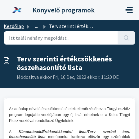
Kihagyás a tartalom megtartásához
Könyvelő programok
Kezdőlap
...
Terv szerinti értékcsökkenés összehasonlító lista
Terv szerinti értékcsökkenés
összehasonlító lista
Módosítva ekkor Fri, 16 Dec, 2022 ekkor: 11:20 DE
Az adóalap növelő és csökkentő tételek ellenőrzéséhez a Tárgyi eszköz
program legújabb verziójában egy új listát érhetnek el a Kulcs-Tárgyi
Plusz verzióval rendelkező Ügyfeleink.
A
Kimutatások/Értékcsökkenési lista/Terv szerinti écs.
összehasonlító li
sta
menüpontra kattintva először egy szűrőablak